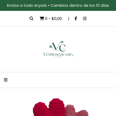
Envíos a todo el país • Cambios dentro de los 10 días
0
-
$0,00