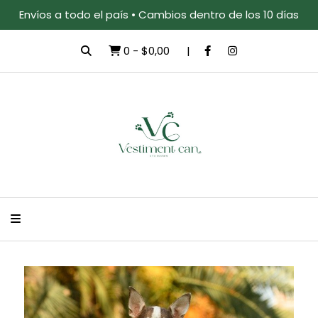
Envíos a todo el país • Cambios dentro de los 10 días
0
-
$0,00