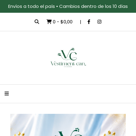
Envíos a todo el país • Cambios dentro de los 10 días
0
-
$0,00