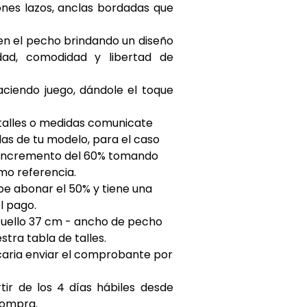
nes lazos, anclas bordadas que
en el pecho brindando un diseño
idad, comodidad y l
ibertad de
ciendo juego, dándole el toque
 talles o medidas comunicate
s de tu modelo, para el caso
n incremento del 60% tomando
mo referencia.
be abonar el 50% y tiene una
l pago.
 cuello 37 cm - ancho de pecho
tra tabla de talles.
caria enviar el comprobante por
ir de los 4 días hábiles desde
compra.