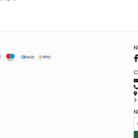
N
C
N