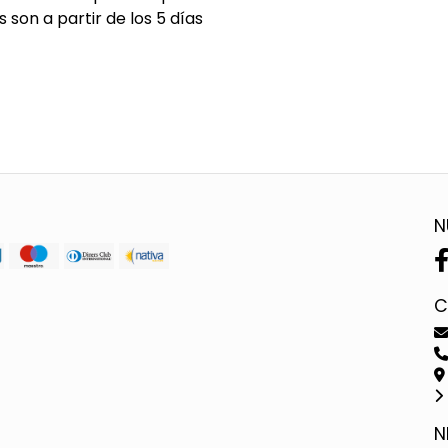
son a partir de los 5 días
N
C
N