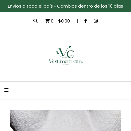
Envíos a todo el país • Cambios dentro de los 10 días
0
-
$0,00