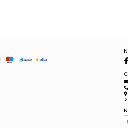
N
C
N