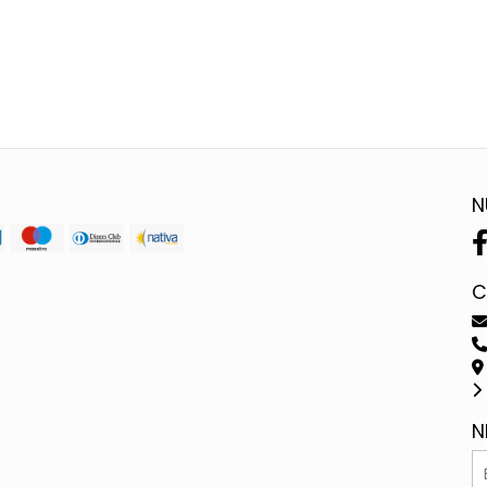
N
C
N