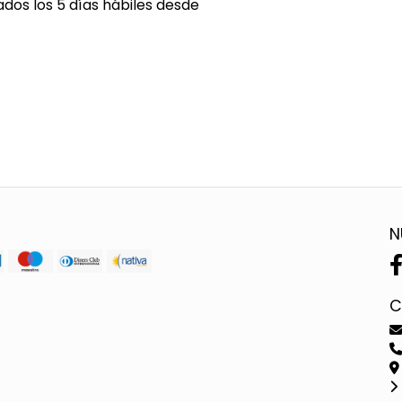
ados los 5 días hábiles desde
N
C