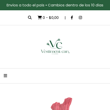
Envíos a todo el país • Cambios dentro de los 10 días
0
-
$0,00