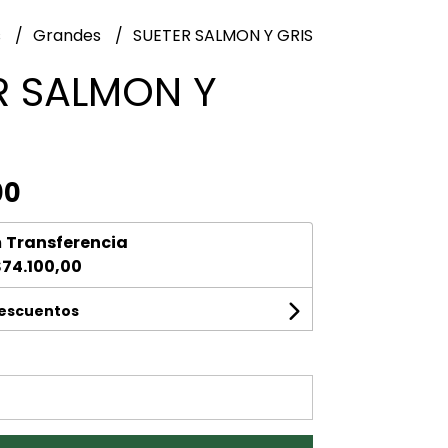
s
Grandes
SUETER SALMON Y GRIS
R SALMON Y
00
n
Transferencia
74.100,00
descuentos