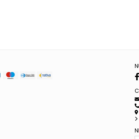
N
C
N