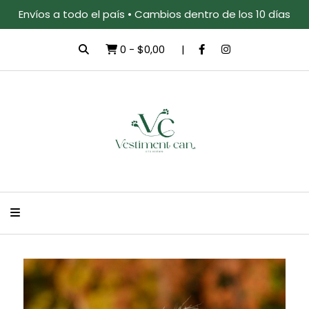
Envíos a todo el país • Cambios dentro de los 10 días
0
-
$0,00