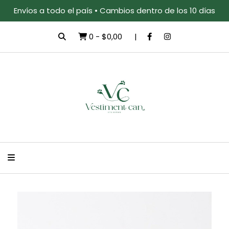
Envíos a todo el país • Cambios dentro de los 10 días
0
-
$0,00