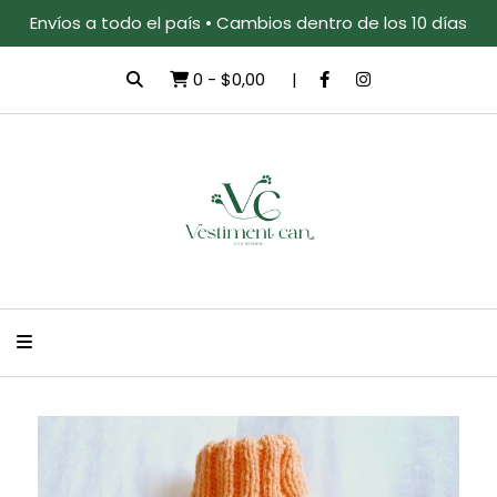
Envíos a todo el país • Cambios dentro de los 10 días
0
-
$0,00