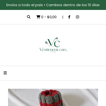
Envíos a todo el país • Cambios dentro de los 10 días
0
-
$0,00